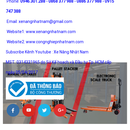
Phone:
0946.301.288 - 0868 377 988 - 0886 377 988 - 0915
747 388
Email:
xenangnhatnam@gmail.com
Website1:
www.xenangnhatnam.com
Website2:
www.congnghiepnhatnam.com
Subscribe Kênh Youtube :
Xe Nâng Nhật Nam
MST: 0314331965 do Sở Kế hoạch và Đầu tư Tp. HCM cấp
ngày 05/04/2017
HỖ TRỢ KHÁCH HÀNG