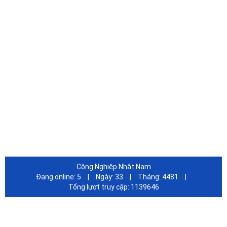
DỊch Vụ Sửa Chữa Tân Nơi
Hình thức thanh toán
Chính sách bảo mật
Chính sách bảo hành
Quy Định Đổi Trả Hàng
FANPAGE FACEBOOK
Công Nghiệp Nhật Nam
Đang online:
5
|
Ngày:
33
|
Tháng:
4481
|
Tổng lượt truy cập:
1139646