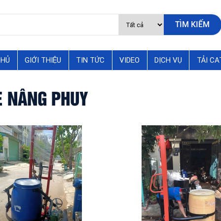
CHỦ
GIỚI THIỆU
TIN TỨC
VIDEO
DỊCH VỤ
TẢI C
E NÂNG PHUY