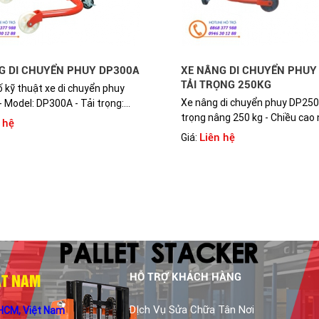
G DI CHUYỂN PHUY DP300A
XE NÂNG DI CHUYỂN PHUY
TẢI TRỌNG 250KG
 kỹ thuật xe di chuyển phuy
Xe nâng di chuyển phuy DP250 
 Model: DP300A - Tải trọng:...
trọng nâng 250 kg - Chiều cao 
 hệ
Liên hệ
Giá:
ẬT NAM
HỖ TRỢ KHÁCH HÀNG
DỊch Vụ Sửa Chữa Tân Nơi
 HCM, Việt Nam