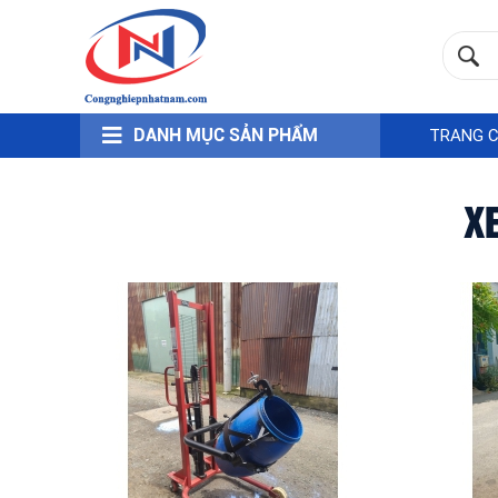
DANH MỤC SẢN PHẨM
TRANG 
X