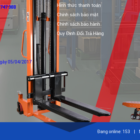
Hình thức thanh toán
 747 388
Chính sách bảo mật
Chính sách bảo hành
Quy Định Đổi Trả Hàng
ngày 05/04/2017
Đang online:
153
|