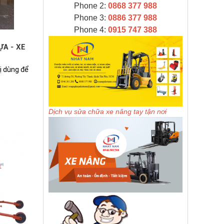
Phone 2:
0868 377 988
Phone 3:
0886 377 988
Phone 4:
0915 747 388
A - XE
bị dùng để
Dịch vụ sửa chữa xe nâng tay tận nơi