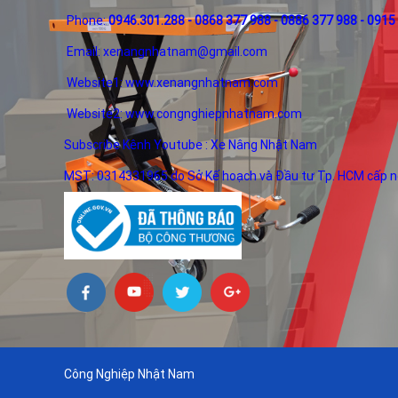
Phone:
0946.301.288 - 0868 377 988 - 0886 377 988 - 0915
Email:
xenangnhatnam@gmail.com
Website1:
www.xenangnhatnam.com
Website2:
www.congnghiepnhatnam.com
Subscribe Kênh Youtube :
Xe Nâng Nhật Nam
MST: 0314331965 do Sở Kế hoạch và Đầu tư Tp. HCM cấp 
Công Nghiệp Nhật Nam