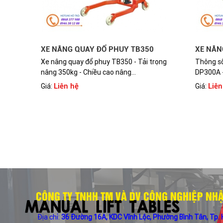
XE NÂNG QUAY ĐỔ PHUY TB350
XE NÂN
Xe nâng quay đổ phuy TB350 - Tải trọng
Thông số
nâng 350kg - Chiều cao nâng...
DP300A -
Liên hệ
Liên
Giá:
Giá:
CÔNG TY TNHH TM VÀ DV CÔNG NGHIỆP NH
Địa chỉ:
36 Đường 16A, KDC Vĩnh Lộc, Phường Bình Tân, Tp.