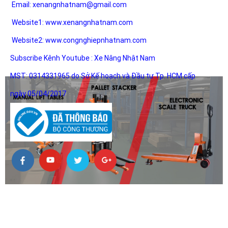
Email:
xenangnhatnam@gmail.com
Website1:
www.xenangnhatnam.com
Website2:
www.congnghiepnhatnam.com
Subscribe Kênh Youtube :
Xe Nâng Nhật Nam
MST: 0314331965 do Sở Kế hoạch và Đầu tư Tp. HCM cấp
ngày 05/04/2017
HỖ TRỢ KHÁCH HÀNG
DỊch Vụ Sửa Chữa Tân Nơi