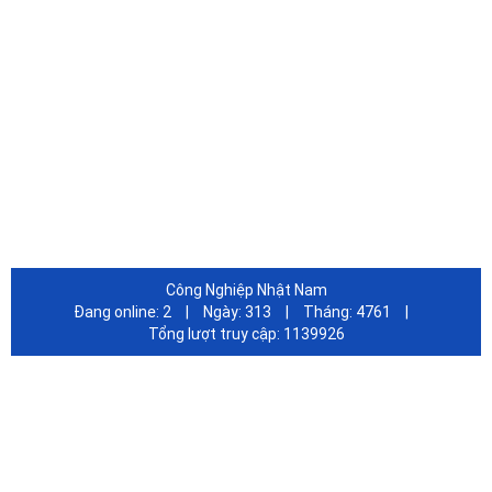
Hình thức thanh toán
Chính sách bảo mật
Chính sách bảo hành
Quy Định Đổi Trả Hàng
FANPAGE FACEBOOK
Công Nghiệp Nhật Nam
Đang online:
2
|
Ngày:
313
|
Tháng:
4761
|
Tổng lượt truy cập:
1139926