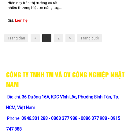
Hiện nay trên thị trường có rất
nhiều thương hiệu xe nâng tay,...
Liên hệ
Giá:
Trang đầu
<
1
2
>
Trang cuối
CÔNG TY TNHH TM VÀ DV CÔNG NGHIỆP NHẬT
NAM
Địa chỉ:
36 Đường 16A, KDC Vĩnh Lộc, Phường Bình Tân, Tp.
HCM, Việt Nam
Phone:
0946.301.288 - 0868 377 988 - 0886 377 988 - 0915
747 388