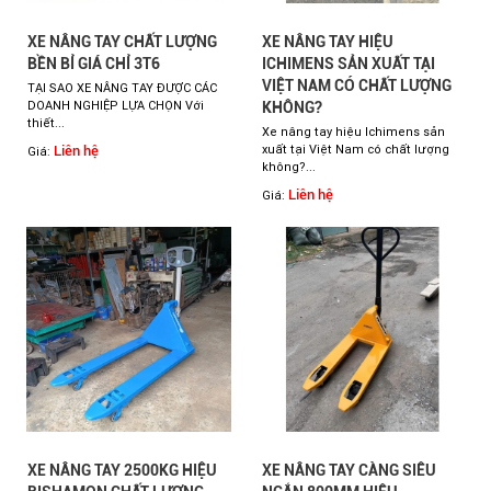
XE NÂNG TAY CHẤT LƯỢNG
XE NÂNG TAY HIỆU
BỀN BỈ GIÁ CHỈ 3T6
ICHIMENS SẢN XUẤT TẠI
VIỆT NAM CÓ CHẤT LƯỢNG
TẠI SAO XE NÂNG TAY ĐƯỢC CÁC
DOANH NGHIỆP LỰA CHỌN Với
KHÔNG?
thiết...
Xe nâng tay hiệu Ichimens sản
Liên hệ
xuất tại Việt Nam có chất lượng
Giá:
không?...
Liên hệ
Giá:
XE NÂNG TAY 2500KG HIỆU
XE NÂNG TAY CÀNG SIÊU