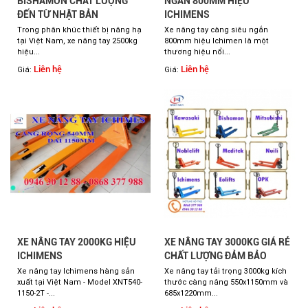
BISHAMON CHẤT LƯỢNG
NGẮN 800MM HIỆU
ĐẾN TỪ NHẬT BẢN
ICHIMENS
Trong phân khúc thiết bị nâng hạ
Xe nâng tay càng siêu ngắn
tại Việt Nam, xe nâng tay 2500kg
800mm hiệu Ichimen là một
hiệu...
thương hiệu nổi...
Liên hệ
Liên hệ
Giá:
Giá:
XE NÂNG TAY 2000KG HIỆU
XE NÂNG TAY 3000KG GIÁ RẺ
ICHIMENS
CHẤT LƯỢNG ĐẢM BẢO
Xe nâng tay Ichimens hàng sản
Xe nâng tay tải trọng 3000kg kích
xuất tại Việt Nam - Model XNT540-
thước càng nâng 550x1150mm và
1150-2T -...
685x1220mm...