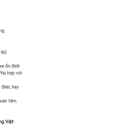
ng.
lái)
xe ổn định
Phù hợp với
 điện, hay
uan tâm
.
ng Việt