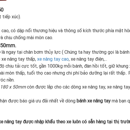
50
 tiếp xúc).
g cao, có dập nổi thương hiệu và thông số kích thước phía mặt hô
và chịu chống mài mòn cao.
0x50mm.
p
là ngay tại chân bơm thủy lực ( Chúng ta hay thường gọi là bánh 
i xe nâng tay thấp,
xe nâng tay cao
, xe nâng tay điện,...
 chịu tải cực tốt, gần 1000kg mỗi bánh, đàn hồi tốt, giữ khung 
ài mòn thấp, tuổi thọ cao nhưng chi phí bảo dưỡng lại rất thấp.. 
róc nền.
 180 x 50mm
còn được lắp cho các dòng xe nâng tay, xe nâng tay
 nhận được báo giá ưu đãi nhất về dòng
bánh xe nâng tay
mà bạn q
e nâng tay được nhập khẩu theo xe luôn có sẵn hàng tại thị trườ