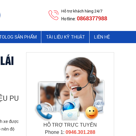
Hỗ trợ khách hàng 24/7
0868377988
Hotline:
ATOLOG SẢN PHẨM
TÀI LIỆU KỸ THUẬT
LIÊN HỆ
LÁI
ỆU PU
nh xe được
HỖ TRỢ TRỰC TUYẾN
o nên độ
Phone 1:
0946.301.288