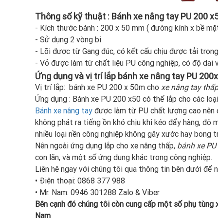
Thông số kỹ thuật : Bánh xe nâng tay PU 200 x
- Kích thước bánh : 200 x 50 mm ( đường kính x bề mặt
- Sử dụng 2 vòng bi
- Lõi được từ Gang đúc, có kết cấu chịu được tải trọn
- Vỏ được làm từ chất liệu PU công nghiệp, có độ dai 
Ứng dụng và vị trí lắp bánh xe nâng tay PU 20
Vị trí lắp: bánh xe PU 200 x 50m cho
xe nâng tay thấ
Ứng dụng : Bánh xe PU 200 x50 có thể lắp cho các loạ
Bánh xe nâng tay
được làm từ PU chất lượng cao nên độ
không phát ra tiếng ồn khó chịu khi kéo đẩy hàng, độ m
nhiều loại nền công nghiệp không gây xước hay bong t
Nên ngoài ứng dụng lắp cho xe nâng thấp,
bánh xe PU
con lăn, và một số ứng dung khác trong công nghiệp.
Liên hê ngay với chúng tôi qua thông tin bên dưới để
• Điện thoại: 0868 377 988
• Mr. Nam: 0946 301288 Zalo & Viber
Bên cạnh đó chúng tôi còn cung cấp một số phụ tùng x
Nam