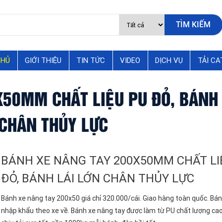
CHỦ
GIỚI THIỆU
TIN TỨC
VIDEO
DỊCH VỤ
TẢI C
50MM CHẤT LIỆU PU ĐỎ, BÁNH 
CHÂN THỦY LỰC
BÁNH XE NÂNG TAY 200X50MM CHẤT LI
ĐỎ, BÁNH LÁI LỚN CHÂN THỦY LỰC
Bánh xe nâng tay 200x50 giá chỉ 320.000/cái. Giao hàng toàn quốc. Bá
nhập khẩu theo xe về. Bánh xe nâng tay được làm từ PU chất lượng ca