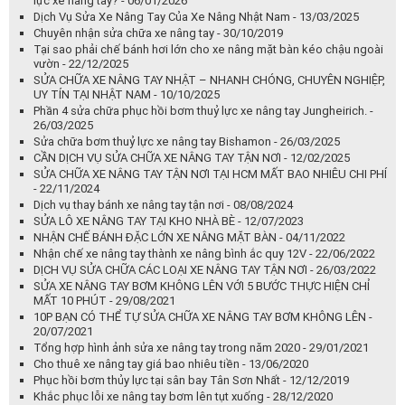
lực xe nâng tay? - 06/01/2026
Dịch Vụ Sửa Xe Nâng Tay Của Xe Nâng Nhật Nam - 13/03/2025
Chuyên nhận sửa chữa xe nâng tay - 30/10/2019
Tại sao phải chế bánh hơi lớn cho xe nâng mặt bàn kéo chậu ngoài
vườn - 22/12/2025
SỬA CHỮA XE NÂNG TAY NHẬT – NHANH CHÓNG, CHUYÊN NGHIỆP,
UY TÍN TẠI NHẬT NAM - 10/10/2025
Phần 4 sửa chữa phục hồi bơm thuỷ lực xe nâng tay Jungheirich. -
26/03/2025
Sửa chữa bơm thuỷ lực xe nâng tay Bishamon - 26/03/2025
CẦN DỊCH VỤ SỬA CHỮA XE NÂNG TAY TẬN NƠI - 12/02/2025
SỬA CHỮA XE NÂNG TAY TẬN NƠI TẠI HCM MẤT BAO NHIÊU CHI PHÍ
- 22/11/2024
Dịch vụ thay bánh xe nâng tay tận nơi - 08/08/2024
SỬA LÔ XE NÂNG TAY TẠI KHO NHÀ BÈ - 12/07/2023
NHẬN CHẾ BÁNH ĐẶC LỚN XE NÂNG MẶT BÀN - 04/11/2022
Nhận chế xe nâng tay thành xe nâng bình ắc quy 12V - 22/06/2022
DỊCH VỤ SỬA CHỮA CÁC LOẠI XE NÂNG TAY TẬN NƠI - 26/03/2022
SỬA XE NÂNG TAY BƠM KHÔNG LÊN VỚI 5 BƯỚC THỰC HIỆN CHỈ
MẤT 10 PHÚT - 29/08/2021
10P BẠN CÓ THỂ TỰ SỬA CHỮA XE NÂNG TAY BƠM KHÔNG LÊN -
20/07/2021
Tổng hợp hình ảnh sửa xe nâng tay trong năm 2020 - 29/01/2021
Cho thuê xe nâng tay giá bao nhiêu tiền - 13/06/2020
Phục hồi bơm thủy lực tại sân bay Tân Sơn Nhất - 12/12/2019
Khắc phục lỗi xe nâng tay bơm lên tụt xuống - 28/12/2020