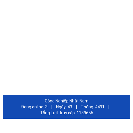
HỖ TRỢ KHÁCH HÀNG
DỊch Vụ Sửa Chữa Tân Nơi
Hình thức thanh toán
Chính sách bảo mật
Chính sách bảo hành
Quy Định Đổi Trả Hàng
FANPAGE FACEBOOK
Công Nghiệp Nhật Nam
Đang online:
3
|
Ngày:
43
|
Tháng:
4491
|
Tổng lượt truy cập:
1139656