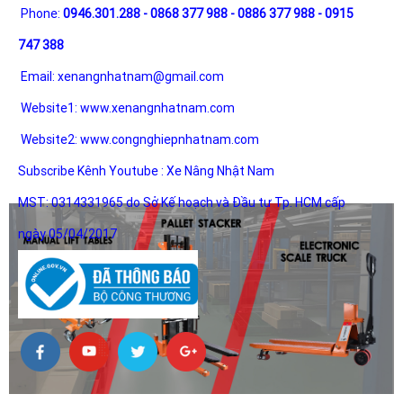
Phone:
0946.301.288 - 0868 377 988 - 0886 377 988 - 0915
747 388
Email:
xenangnhatnam@gmail.com
Website1:
www.xenangnhatnam.com
Website2:
www.congnghiepnhatnam.com
Subscribe Kênh Youtube :
Xe Nâng Nhật Nam
MST: 0314331965 do Sở Kế hoạch và Đầu tư Tp. HCM cấp
ngày 05/04/2017