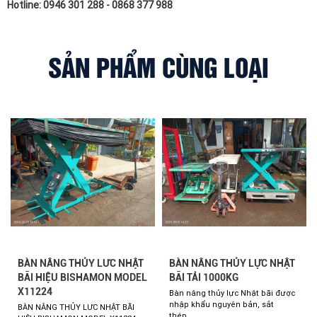
Hotline: 0946 301 288 - 0868 377 988
SẢN PHẨM CÙNG LOẠI
BÀN NÂNG THỦY LƯC NHẬT
BÀN NÂNG THỦY LỰC NHẬT
BÃI HIỆU BISHAMON MODEL
BÃI TẢI 1000KG
X11224
Bàn nâng thủy lực Nhật bãi được
nhập khẩu nguyên bản, sắt
BÀN NÂNG THỦY LƯC NHẬT BÃI
thép...