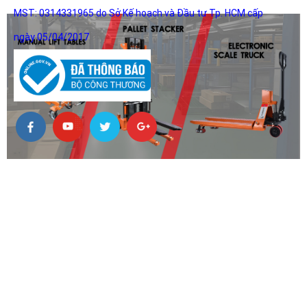
MST: 0314331965 do Sở Kế hoạch và Đầu tư Tp. HCM cấp
ngày 05/04/2017
HỖ TRỢ KHÁCH HÀNG
DỊch Vụ Sửa Chữa Tân Nơi
Hình thức thanh toán
Chính sách bảo mật
Chính sách bảo hành
Quy Định Đổi Trả Hàng