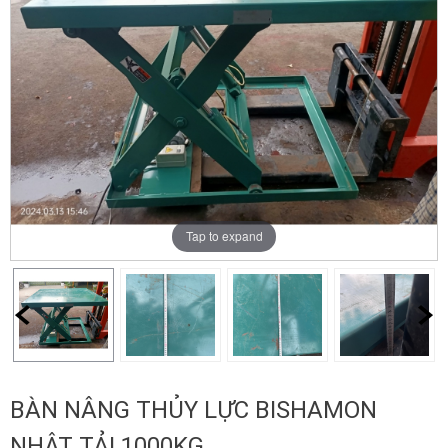
Tap to expand
BÀN NÂNG THỦY LỰC BISHAMON
NHẬT TẢI 1000KG